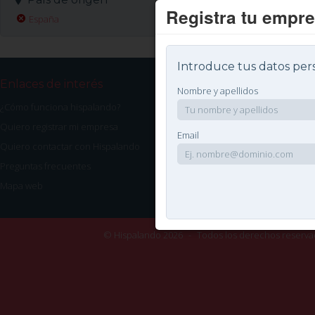
Registra tu empr
España
Introduce tus datos per
Enlaces de interés
Nombre y apellidos
¿Cómo funciona hispalando?
Quiero registrar mi empresa
Email
Quiero contactar con Hispalando
Preguntas frecuentes
Mapa web
© Hispalando 2026
Todos los derechos reserv