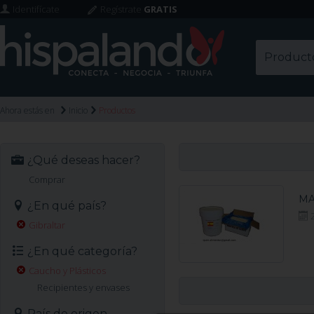
Identifícate
Regístrate
GRATIS
Ahora estás en
Inicio
Productos
¿Qué deseas hacer?
Comprar
MA
¿En qué país?
Gibraltar
¿En qué categoría?
Caucho y Plásticos
Recipientes y envases
País de origen